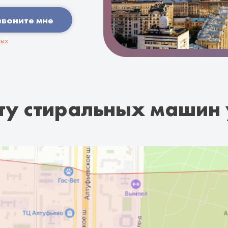
звоните мне
ных
ту стиральных машин 