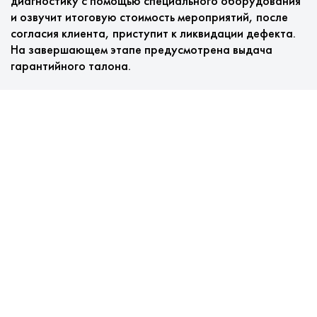
диагностику с помощью специального оборудования
и озвучит итоговую стоимость мероприятий, после
согласия клиента, приступит к ликвидации дефекта.
На завершающем этапе предусмотрена выдача
гарантийного талона.
Преимущества ремонта
стиральных машин в городе
Анискино в нашем сервисе
У нас клиентоориентированный сервис::
Выезд мастера и диагностика бесплатные.
Цены низкие, без дополнительных платежей.
Фирменные детали в наличии на складе.
Гарантия предоставляется бесплатно и
распространяется на выполненные манипуляции и
замененные детали.