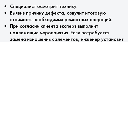
Специалист осмотрит технику.
Выявив причину дефекта, озвучит итоговую
стоимость необходимых ремонтных операций.
При согласии клиента эксперт выполнит
надлежащие мероприятия. Если потребуется
замена изношенных элементов, инженер установит
оригинальные запчасти вместо изношенных.
На завершающим этапе мастером выписывается
гарантия.
Особенности обслуживания
Мы предлагаем:
Проведение бесплатной диагностики.
Установка оригинальных комплектующих.
Запчасти всегда в наличии у нас на складе.
Возможность срочного ремонта даже при