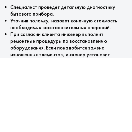
Специалист проведет детальную диагностику
бытового прибора.
Уточнив поломку, назовет конечную стоимость
необходимых восстановительных операций.
При согласии клиента инженер выполнит
ремонтные процедуры по восстановлению
оборудования. Если понадобится замена
изношенных элементов, инженер установит
оригинальные комплектующие вместо изношенных.
На завершающим этапе специалистом
оформляется гарантийный талон.
Наши преимущества
Для вас:
Технический осмотр машин проводится бесплатно.
Установка брендовых деталей.