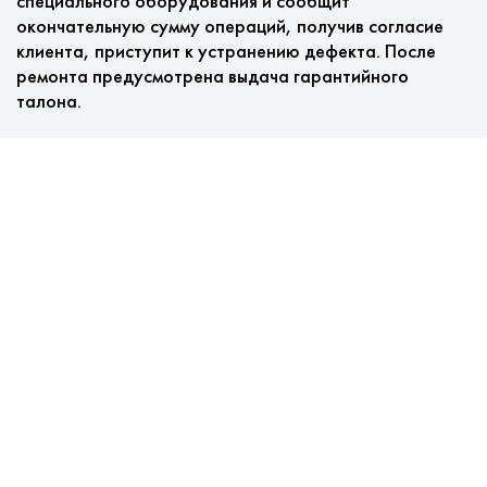
специального оборудования и сообщит
окончательную сумму операций, получив согласие
клиента, приступит к устранению дефекта. После
ремонта предусмотрена выдача гарантийного
талона.
Преимущества ремонта
стиральных машин в городе
Голицыно в нашем сервисе
У нас клиентоориентированный сервис::
Мастер приезжает и осматривает технику
бесплатно.
Цены низкие, оплата ремонта по факту.
Оригинальные детали в наличии на складе.
Гарантийный талон предоставляется в качестве
бесплатной услуги и распространяется на
проводимые мероприятия и замененные детали.