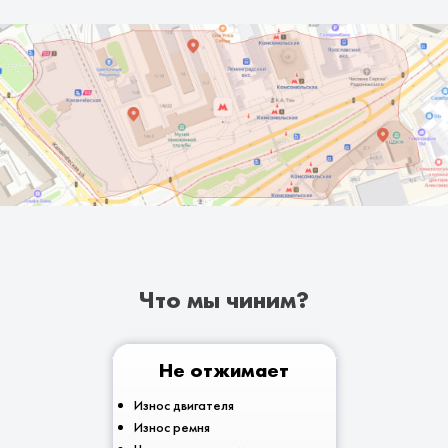
Что мы чиним?
Не отжимает
Износ двигателя
Износ ремня