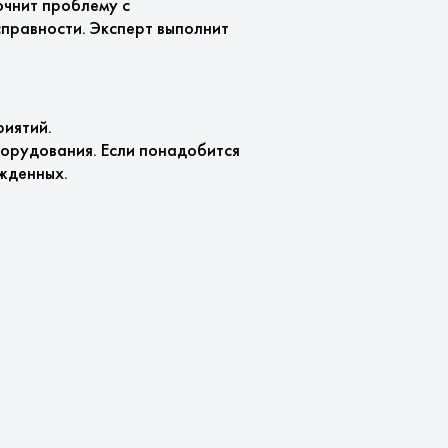
очнит проблему с
справности. Эксперт выполнит
риятий.
орудования. Если понадобится
жденных.