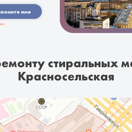
звоните мне
ных
ремонту стиральных м
Красносельская