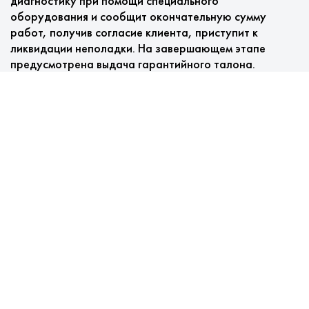
диагностику при помощи специального
оборудования и сообщит окончательную сумму
работ, получив согласие клиента, приступит к
ликвидации неполадки. На завершающем этапе
предусмотрена выдача гарантийного талона.
Плюсы ремонта стиральных
машин в городе Люберцы в
нашем сервисе
Мы предлагаем:
Выезд мастера и диагностика бесплатные.
Цены низкие, оплата ремонта по факту.
Фирменные запчасти в наличии на складе.
Гарантия предоставляется в качестве бесплатной
услуги и распространяется на проводимые
манипуляции и замененные детали.