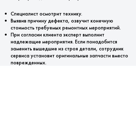
Специалист осмотрит технику.
Выявив причину дефекта, озвучит конечную
стоимость требуемых ремонтных мероприятий.
При согласии клиента эксперт выполнит
надлежащие мероприятия. Если понадобится
заменить вышедшие из строя детали, сотрудник
сервиса установит оригинальные запчасти вместо
поврежденных.
После проверки агрегата мастером оформляется
гарантийный талон.
Наши преимущества
Мы предлагаем:
Проведение бесплатной диагностики.
Установка брендовых комплектующих.