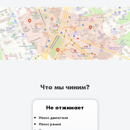
Что мы чиним?
Не отжимает
Износ двигателя
Износ ремня