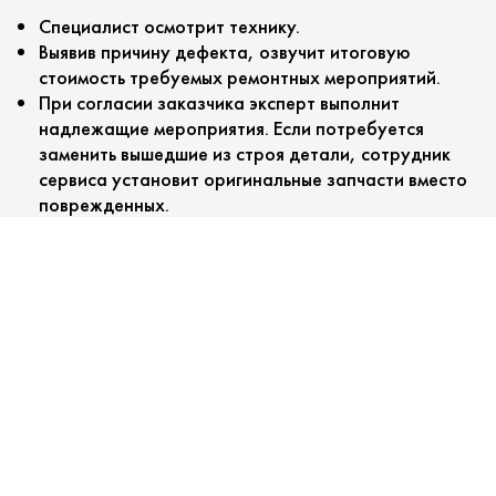
Специалист осмотрит технику.
Выявив причину дефекта, озвучит итоговую
стоимость требуемых ремонтных мероприятий.
При согласии заказчика эксперт выполнит
надлежащие мероприятия. Если потребуется
заменить вышедшие из строя детали, сотрудник
сервиса установит оригинальные запчасти вместо
поврежденных.
После проверки агрегата мастером оформляется
гарантийный талон.
Особенности обслуживания
Мы предлагаем:
Технический осмотр машин проводится бесплатно.
Установка сертифицированных комплектующих.
Запчасти всегда в наличии у нас на складе.