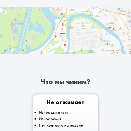
Что мы чиним?
Не отжимает
Износ двигателя
Износ ремня
Нет контакта на модуле