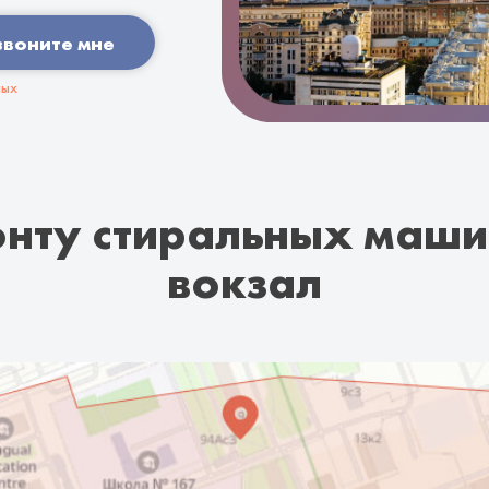
звоните мне
ных
нту стиральных маши
вокзал