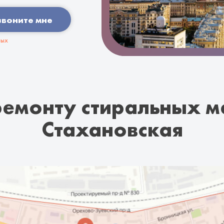
звоните мне
ных
ремонту стиральных м
Стахановская