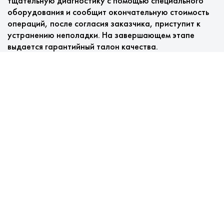
тщательную диагностику с помощью специального
оборудования и сообщит окончательную стоимость
операций, после согласия заказчика, приступит к
устранению неполадки. На завершающем этапе
выдается гарантийный талон качества.
Преимущества ремонта
стиральных машин в городе
Видное в нашем сервисе
У нас клиентоориентированный сервис::
Выезд мастера и диагностика бесплатные.
Цены доступные, оплата ремонта по факту.
Фирменные запчасти в наличии на складе.
Гарантийный талон предоставляется бесплатно и
распространяется на выполненные мероприятия и
установленные комплектующие.